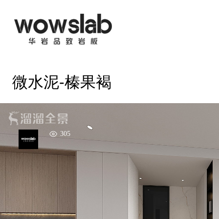
微水泥-榛果褐